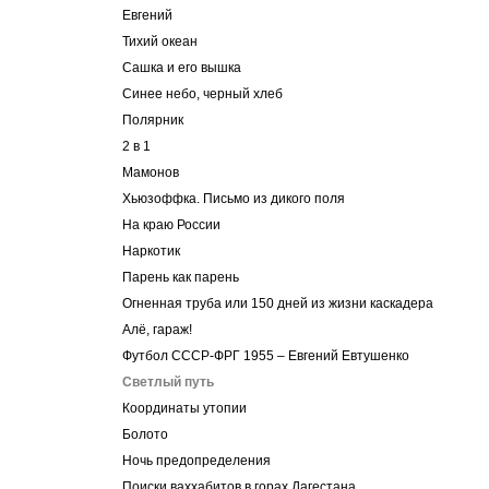
Евгений
Тихий океан
Cашка и его вышка
Синее небо, черный хлеб
Полярник
2 в 1
Мамонов
Хьюзоффка. Письмо из дикого поля
На краю России
Наркотик
Парень как парень
Огненная труба или 150 дней из жизни каскадера
Алё, гараж!
Футбол СССР-ФРГ 1955 – Евгений Евтушенко
Светлый путь
Координаты утопии
Болото
Ночь предопределения
Поиски ваххабитов в горах Дагестана