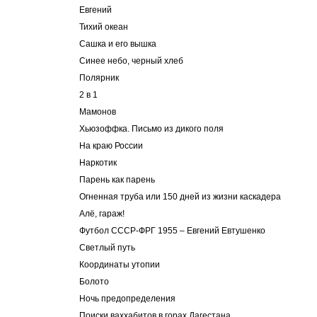
Евгений
Тихий океан
Cашка и его вышка
Синее небо, черный хлеб
Полярник
2 в 1
Мамонов
Хьюзоффка. Письмо из дикого поля
На краю России
Наркотик
Парень как парень
Огненная труба или 150 дней из жизни каскадера
Алё, гараж!
Футбол СССР-ФРГ 1955 – Евгений Евтушенко
Светлый путь
Координаты утопии
Болото
Ночь предопределения
Поиски ваххабитов в горах Дагестана