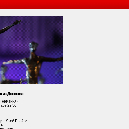
я из Донецка»
(Германия)
trabe 29/30
р – Якоб Пройсс
ль