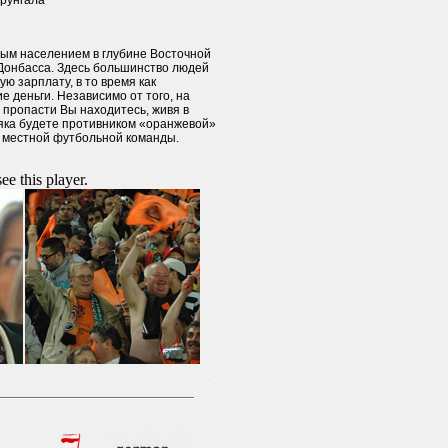
рунгала
ным населением в глубине Восточной
Донбасса. Здесь большинство людей
ую зарплату, в то время как
 деньги. Независимо от того, на
 пропасти Вы находитесь, живя в
няка будете противником «оранжевой»
 местной футбольной команды.
ee this player.