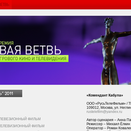
«Комендант Кабула»
ООО «РусьТелеФильм» / Т
109012, Москва, ул. Негли
rustelefilm@yandex.ru
ЕВЕЗИОННЫЙ ФИЛЬМ
Автор сценария – Анна П
Режиссер – Михаил Ёлкин
ЕЛЕВИЗИОННЫЙ ФИЛЬМ
Оператор – Роман Ковале