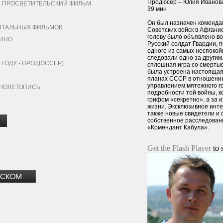
Продюсер – Юлия Иванова
ПРОСВЕТИТЕЛЬСКИЙ ФИЛЬМ
39 мин
Он был назначен коменда
ТАЛЬНЫХ ФИЛЬМОВ
Советских войск в Афганис
голову было объявлено в
ИНО
Русский солдат Гвардии, 
одного из самых неспокой
следовали одно за другим.
ГОДУ - ПРОДЮССЕР)
сплошная игра со смертью
была устроена настоящая
планах СССР в отношении
управлением мятежного го
ИНОЛЕТОПИСЬ
подробности той войны, к
грифом «секретно», а за
жизни. Эксклюзивное инте
также новые свидетели и 
собственное расследован
«Комендант Кабула».
Get the Flash Player
to s