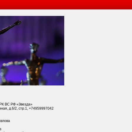
РК ВС РФ «Звезда»
нная, д.6/2, стр.1, +74959997042
авлова
в