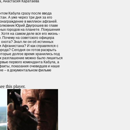
, Анастасия Каратаева
нтом Кабула сразу после ввода
тан. А уже через три дня за его
ознаграждение в миллион афганей.
полковник Юрий Двугрошев во главе
ных городов на планете. Покушения
 Хотя на самом деле вся его жизнь -
. Почему на советского офицера
 охота? Знал ли он об истинных
 Афганистана? И как справлялся с
рода? Сегодня он готов раскрыть
оторые долгое время хранились под
 их разглашение можно было лишиться
рвью первого коменданта Кабула, а
факты, показания очевидцев и наше
ие – в документальном фильме
ee this player.