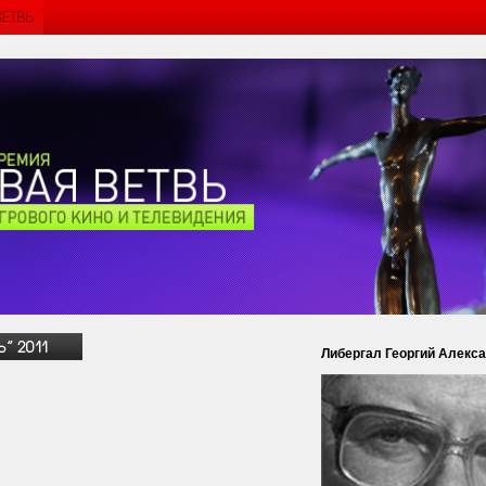
Либергал Георгий Алекс