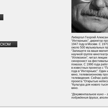
Либергал Георгий Алекса
“Интерньюс”, директор пр
1947 году в Москве. С 197
около 500 музыкальных пр
“Запишите на ваши магни
научной группе кинотеа
“Иллюзион”, читал лекции
синхронист на фестиваль
показах. С 1990 года раб
в известных проектах с “П
года в “Интерньюс”. Один
кино, телевизионному пр
телевидения. Сейчас раб
проекта “Открытые небеса
“Культура для нового тыс
кино.
"Документальное кино – 
побуждения других, впол