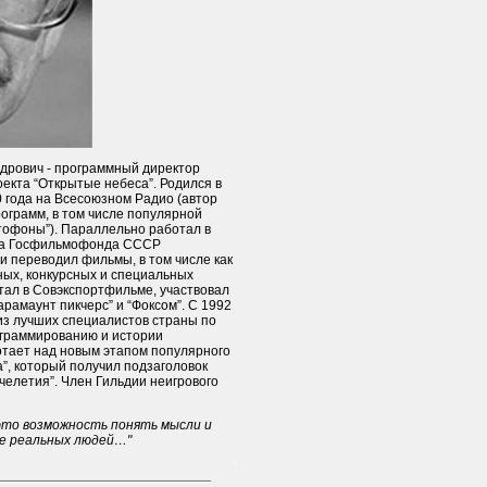
ндрович - программный директор
оекта “Открытые небеса”. Родился в
0 года на Всесоюзном Радио (автор
ограмм, в том числе популярной
тофоны”). Параллельно работал в
тра Госфильмофонда СССР
 и переводил фильмы, в том числе как
ных, конкурсных и специальных
отал в Совэкспортфильме, участвовал
арамаунт пикчерс” и “Фоксом”. С 1992
 из лучших специалистов страны по
ограммированию и истории
отает над новым этапом популярного
”, который получил подзаголовок
ячелетия”. Член Гильдии неигрового
это возможность понять мысли и
не реальных людей…"