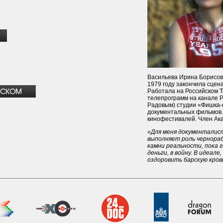
Васильева Ирина Борисовн
1979 году закончила сцен
Работала на Российском Т
телепрограмм на канале Р
Радовым) студии «Фишка-
документальных фильмов
кинофестивалей. Член Ак
«Для меня документалис
выполняет роль чернораб
камни реальности, пока го
деньги, в войну. В идеале
оздоровить барскую кров