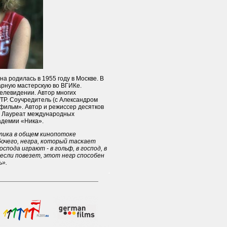
а родилась в 1955 году в Москве. В
арную мастерскую во ВГИКе.
елевидении. Автор многих
ТР. Соучредитель (с Александром
фильм». Автор и режиссер десятков
. Лауреат международных
адемии «Ника».
тика в общем кинопотоке
очего, негра, который таскает
спода играют - в гольф, в господ, в
, если повезет, этот негр способен
ь».