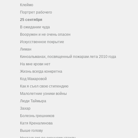
Клеймо
Портрет рабочего
25 сентября
В ожидании чуда
Вооружен и не очень опасен
Искусственное покрытие
Лиман
Киноальманах, посвященный пожарам лета 2010 года
На мне крови нет
Жизнь всегда конкретна
Код Макаровой
Как я съел свою стипендию
Малолетние узники войны
Люди Таймыра
Захар
Болезнь грешников
Катя Креналинова
Выше голову