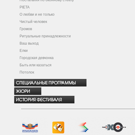
Ностальгия по оконному стеклу
PIETA
О любви и не только
Чистый человек
Громов
Ритуальные принадлежности
Ваш выход
Елки
Городская девчонка
Быть или казаться
Потолок