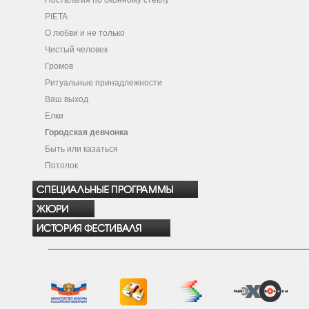
Ностальгия по оконному стеклу
PIETA
О любви и не только
Чистый человек
Громов
Ритуальные принадлежности
Ваш выход
Елки
Городская девчонка
Быть или казаться
Потолок