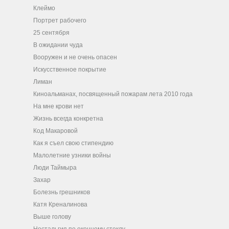
Клеймо
Портрет рабочего
25 сентября
В ожидании чуда
Вооружен и не очень опасен
Искусственное покрытие
Лиман
Киноальманах, посвященный пожарам лета 2010 года
На мне крови нет
Жизнь всегда конкретна
Код Макаровой
Как я съел свою стипендию
Малолетние узники войны
Люди Таймыра
Захар
Болезнь грешников
Катя Креналинова
Выше голову