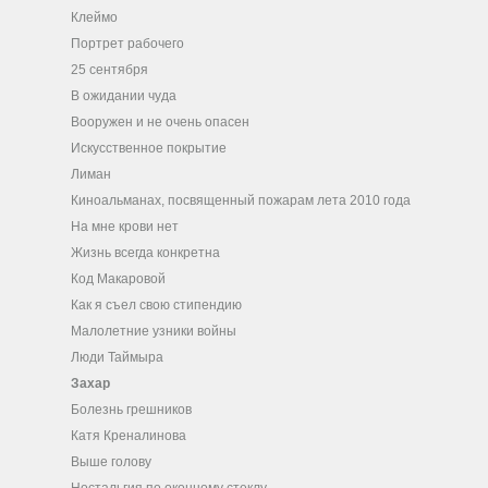
Клеймо
Портрет рабочего
25 сентября
В ожидании чуда
Вооружен и не очень опасен
Искусственное покрытие
Лиман
Киноальманах, посвященный пожарам лета 2010 года
На мне крови нет
Жизнь всегда конкретна
Код Макаровой
Как я съел свою стипендию
Малолетние узники войны
Люди Таймыра
Захар
Болезнь грешников
Катя Креналинова
Выше голову