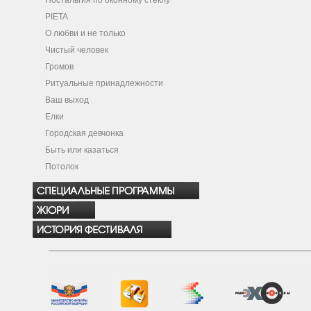
Ностальгия по оконному стеклу
PIETA
О любви и не только
Чистый человек
Громов
Ритуальные принадлежности
Ваш выход
Елки
Городская девчонка
Быть или казаться
Потолок