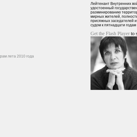
Лейтенант Внутренних вой
удостоенный государстве
разминированию территор
мирных жителей, полность
присяжных заседателей и
судом к пятнадцати годам
Get the Flash Player
to s
рам лета 2010 года