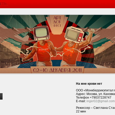
На мне крови нет
ООО «Монкберрикэпитал м
Адрес: Москва, ул. Каховка, 
Телефон +79037228747
E-mail:
inger02@gmail.com
Режиссер – Светлана Ста
22 мин