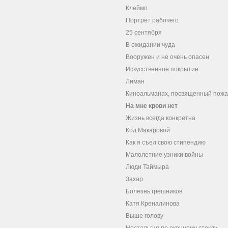
Клеймо
Портрет рабочего
25 сентября
В ожидании чуда
Вооружен и не очень опасен
Искусственное покрытие
Лиман
Киноальманах, посвященный пожа
На мне крови нет
Жизнь всегда конкретна
Код Макаровой
Как я съел свою стипендию
Малолетние узники войны
Люди Таймыра
Захар
Болезнь грешников
Катя Креналинова
Выше голову