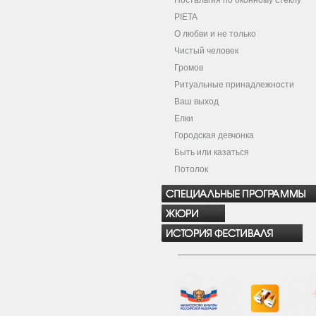
Ностальгия по оконному стеклу
PIETA
О любви и не только
Чистый человек
Громов
Ритуальные принадлежности
Ваш выход
Елки
Городская девчонка
Быть или казаться
Потолок