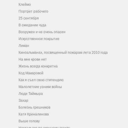
Клеймо
Портрет рабочего
25 сентября
В ожидании чуда
Вооружен и не очень опасен
Искусственное покрытие
Лиман
Киноальманах, посвященный пожарам лета 2010 года
На мне крови нет
Жизнь всегда конкретна
Код Макаровой
Как я съел свою стипендию
Малолетние узники войны
Люди Таймыра
Захар
Болезнь грешников
Катя Креналинова
Выше голову