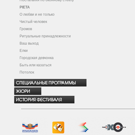
Ностальгия по оконному стеклу
PIETA
О любви и не только
Чистый человек
Громов
Ритуальные принадлежности
Ваш выход
Елки
Городская девчонка
Быть или казаться
Потолок