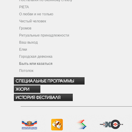
Ностальгия по оконному стеклу
PIETA
О любви и не только
Чистый человек
Громов
Ритуальные принадлежности
Ваш выход
Елки
Городская девчонка
Быть или казаться
Потолок