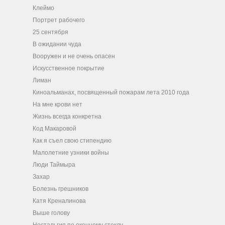
Клеймо
Портрет рабочего
25 сентября
В ожидании чуда
Вооружен и не очень опасен
Искусственное покрытие
Лиман
Киноальманах, посвященный пожарам лета 2010 года
На мне крови нет
Жизнь всегда конкретна
Код Макаровой
Как я съел свою стипендию
Малолетние узники войны
Люди Таймыра
Захар
Болезнь грешников
Катя Креналинова
Выше голову