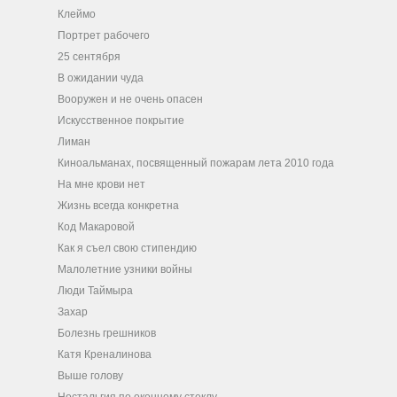
Клеймо
Портрет рабочего
25 сентября
В ожидании чуда
Вооружен и не очень опасен
Искусственное покрытие
Лиман
Киноальманах, посвященный пожарам лета 2010 года
На мне крови нет
Жизнь всегда конкретна
Код Макаровой
Как я съел свою стипендию
Малолетние узники войны
Люди Таймыра
Захар
Болезнь грешников
Катя Креналинова
Выше голову