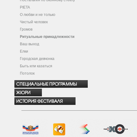
Ностальгия по оконному стеклу
PIETA
О любви и не только
Чистый человек
Громов
Ритуальные принадлежности
Ваш выход
Елки
Городская девчонка
Быть или казаться
Потолок