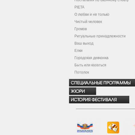
Ностальгия по оконному стеклу
PIETA
О любви и не только
Чистый человек
Громов
Ритуальные принадлежности
Ваш выход
Елки
Городская девчонка
Быть или казаться
Потолок