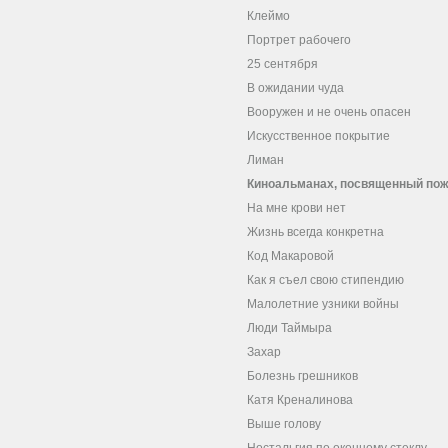
Клеймо
Портрет рабочего
25 сентября
В ожидании чуда
Вооружен и не очень опасен
Искусственное покрытие
Лиман
Киноальманах, посвященный пож
На мне крови нет
Жизнь всегда конкретна
Код Макаровой
Как я съел свою стипендию
Малолетние узники войны
Люди Таймыра
Захар
Болезнь грешников
Катя Креналинова
Выше голову