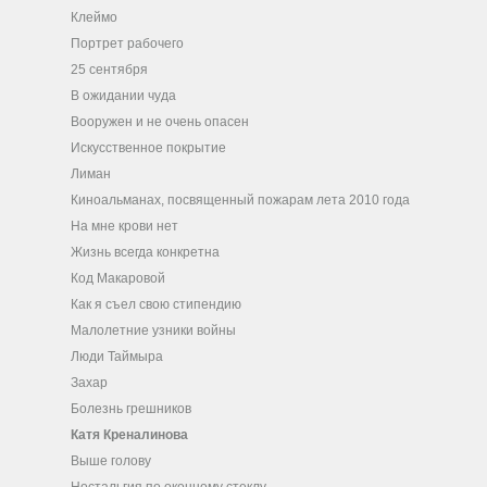
Клеймо
Портрет рабочего
25 сентября
В ожидании чуда
Вооружен и не очень опасен
Искусственное покрытие
Лиман
Киноальманах, посвященный пожарам лета 2010 года
На мне крови нет
Жизнь всегда конкретна
Код Макаровой
Как я съел свою стипендию
Малолетние узники войны
Люди Таймыра
Захар
Болезнь грешников
Катя Креналинова
Выше голову