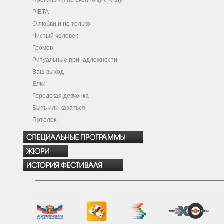
Ностальгия по оконному стеклу
PIETA
О любви и не только
Чистый человек
Громов
Ритуальные принадлежности
Ваш выход
Елки
Городская девчонка
Быть или казаться
Потолок