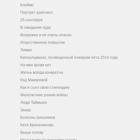
Клеймо
Портрет рабочего
25 сентября
В ожидании чуда
Вооружен и не очень опасен
Искусственное покрытие
Лиман
Киноальманах, посвященный пожарам лета 2010 года
На мне крови нет
Жизнь всегда конкретна
Код Макаровой
Как я съел свою стипендию
Малолетние узники войны
Люди Таймыра
Захар
Болезнь грешников
Катя Креналинова
Выше голову