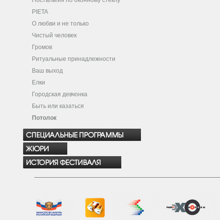
Ностальгия по оконному стеклу
PIETA
О любви и не только
Чистый человек
Громов
Ритуальные принадлежности
Ваш выход
Елки
Городская девчонка
Быть или казаться
Потолок