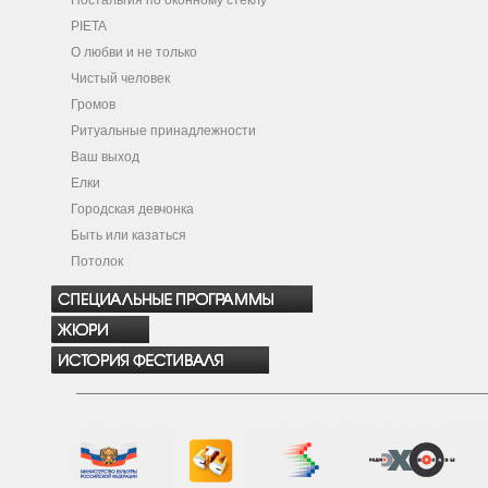
Ностальгия по оконному стеклу
PIETA
О любви и не только
Чистый человек
Громов
Ритуальные принадлежности
Ваш выход
Елки
Городская девчонка
Быть или казаться
Потолок