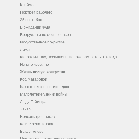
Клеймо
Портрет рабочего
25 сентября
В ожидании чуда
Вооружен и не очень опасен
Искусственное покрытие
Лиман
Киноальманах, посвященный пожарам лета 2010 года
На мне крови нет
Жизнь всегда конкретна
Код Макаровой
Как я съел свою стипендию
Малолетние узники войны
Люди Таймыра
Захар
Болезнь грешников
Катя Креналинова
Выше голову