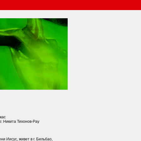
кас
: Никита Тихонов-Рау
и Иисус, живет в г. Бильбао,