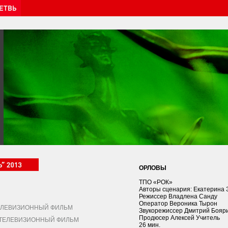
ОРЛОВЫ
ТПО «РОК»
Авторы сценария: Екатерина 
Режиссер Владлена Санду
Оператор Вероника Тырон
ЛЕВИЗИОННЫЙ ФИЛЬМ
Звукорежиссер Дмитрий Бояр
Продюсер Алексей Учитель
ЕЛЕВИЗИОННЫЙ ФИЛЬМ
26 мин.