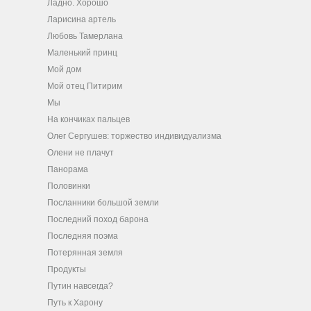
Ладно. Хорошо
Ларисина артель
Любовь Тамерлана
Маленький принц
Мой дом
Мой отец Питирим
Мы
На кончиках пальцев
Олег Сергушев: торжество индивидуализма
Олени не плачут
Панорама
Половинки
Посланники большой земли
Последний поход барона
Последняя поэма
Потерянная земля
Продукты
Путин навсегда?
Путь к Харону