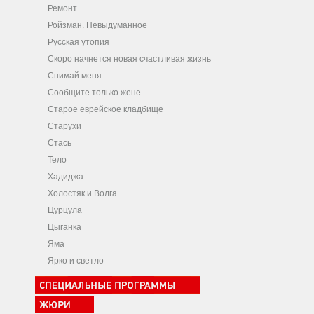
Ремонт
Ройзман. Невыдуманное
Русская утопия
Скоро начнется новая счастливая жизнь
Снимай меня
Сообщите только жене
Старое еврейское кладбище
Старухи
Стась
Тело
Хадиджа
Холостяк и Волга
Цурцула
Цыганка
Яма
Ярко и светло