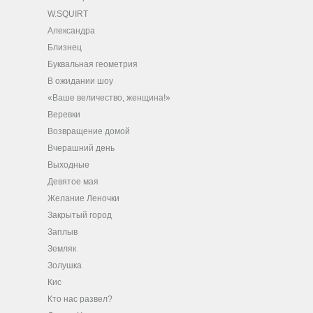
W.SQUIRT
Александра
Близнец
Буквальная геометрия
В ожидании шоу
«Ваше величество, женщина!»
Веревки
Возвращение домой
Вчерашний день
Выходные
Девятое мая
Желание Леночки
Закрытый город
Заплыв
Земляк
Золушка
Кис
Кто нас развел?