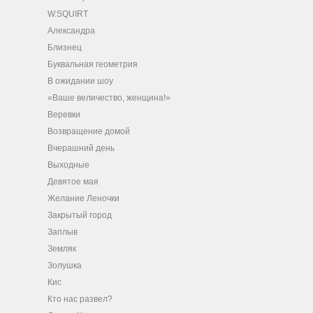
W.SQUIRT
Александра
Близнец
Буквальная геометрия
В ожидании шоу
«Ваше величество, женщина!»
Веревки
Возвращение домой
Вчерашний день
Выходные
Девятое мая
Желание Леночки
Закрытый город
Заплыв
Земляк
Золушка
Кис
Кто нас развел?