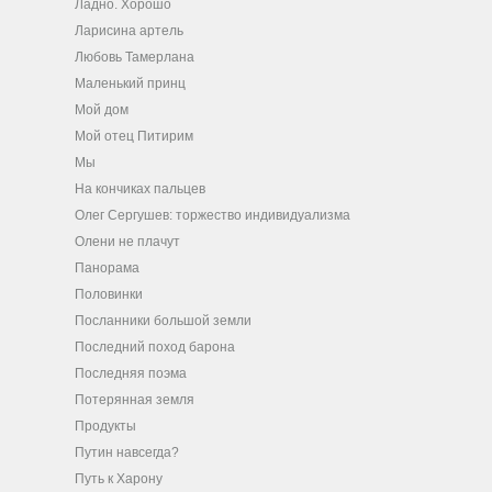
Ладно. Хорошо
Ларисина артель
Любовь Тамерлана
Маленький принц
Мой дом
Мой отец Питирим
Мы
На кончиках пальцев
Олег Сергушев: торжество индивидуализма
Олени не плачут
Панорама
Половинки
Посланники большой земли
Последний поход барона
Последняя поэма
Потерянная земля
Продукты
Путин навсегда?
Путь к Харону