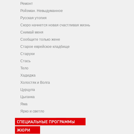
Ремонт
Ройзман. Невыдуманное
Русская утопия
Скоро начнется новая счастливая жизнь
Снимай меня
Сообщите только жене
Старое еврейское кладбище
Старухи
Стась
Тело
Хадиджа
Холостяк и Волга
Цурцула
Цыганка
Яма
Ярко и светло