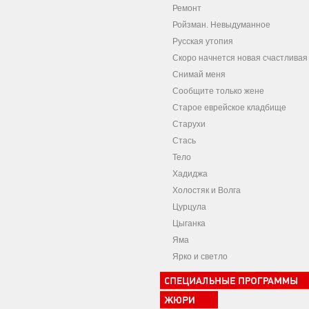
Ремонт
Ройзман. Невыдуманное
Русская утопия
Скоро начнется новая счастливая
Снимай меня
Сообщите только жене
Старое еврейское кладбище
Старухи
Стась
Тело
Хадиджа
Холостяк и Волга
Цурцула
Цыганка
Яма
Ярко и светло