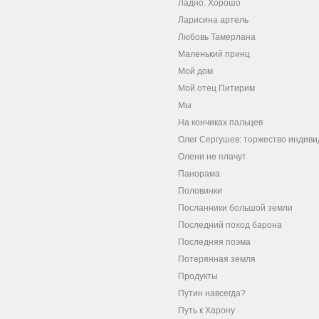
Ладно. Хорошо
Ларисина артель
Любовь Тамерлана
Маленький принц
Мой дом
Мой отец Питирим
Мы
На кончиках пальцев
Олег Сергушев: торжество индив
Олени не плачут
Панорама
Половинки
Посланники большой земли
Последний поход барона
Последняя поэма
Потерянная земля
Продукты
Путин навсегда?
Путь к Харону