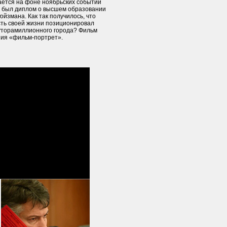
ется на фоне ноябрьских событий
ом был диплом о высшем образовании
ойзмана. Как так получилось, что
сть своей жизни позиционировал
луторамиллионного города? Фильм
ания «фильм-портрет».