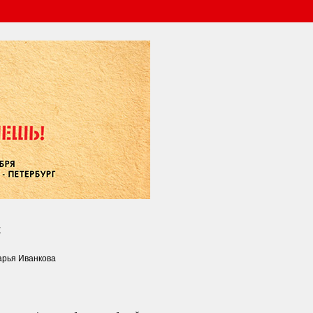
Е
арья Иванкова