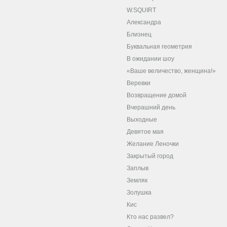
W.SQUIRT
Александра
Близнец
Буквальная геометрия
В ожидании шоу
«Ваше величество, женщина!»
Веревки
Возвращение домой
Вчерашний день
Выходные
Девятое мая
Желание Леночки
Закрытый город
Заплыв
Земляк
Золушка
Кис
Кто нас развел?