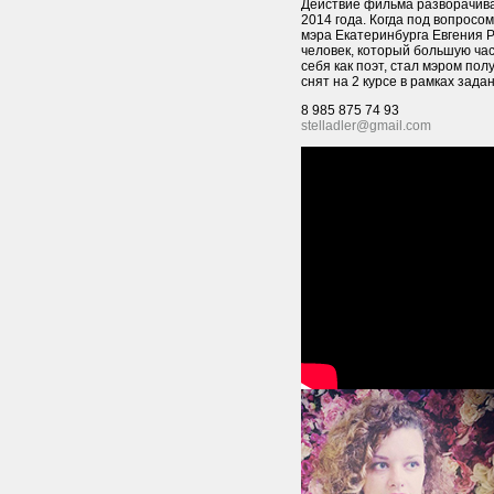
Действие фильма разворачива
2014 года. Когда под вопрос
мэра Екатеринбурга Евгения Р
человек, который большую ча
себя как поэт, стал мэром по
снят на 2 курсе в рамках зад
8 985 875 74 93
stelladler@gmail.com