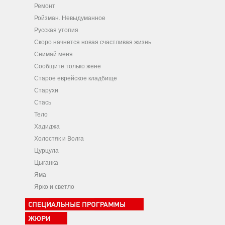
Ремонт
Ройзман. Невыдуманное
Русская утопия
Скоро начнется новая счастливая жизнь
Снимай меня
Сообщите только жене
Старое еврейское кладбище
Старухи
Стась
Тело
Хадиджа
Холостяк и Волга
Цурцула
Цыганка
Яма
Ярко и светло