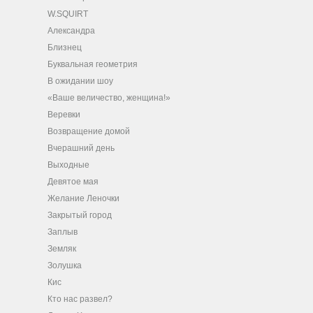
W.SQUIRT
Александра
Близнец
Буквальная геометрия
В ожидании шоу
«Ваше величество, женщина!»
Веревки
Возвращение домой
Вчерашний день
Выходные
Девятое мая
Желание Леночки
Закрытый город
Заплыв
Земляк
Золушка
Кис
Кто нас развел?