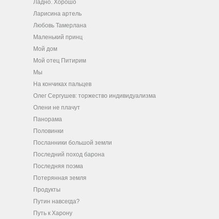
Ладно. Хорошо
Ларисина артель
Любовь Тамерлана
Маленький принц
Мой дом
Мой отец Питирим
Мы
На кончиках пальцев
Олег Сергушев: торжество индивидуализма
Олени не плачут
Панорама
Половинки
Посланники большой земли
Последний поход барона
Последняя поэма
Потерянная земля
Продукты
Путин навсегда?
Путь к Харону