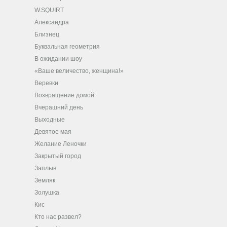
W.SQUIRT
Александра
Близнец
Буквальная геометрия
В ожидании шоу
«Ваше величество, женщина!»
Веревки
Возвращение домой
Вчерашний день
Выходные
Девятое мая
Желание Леночки
Закрытый город
Заплыв
Земляк
Золушка
Кис
Кто нас развел?