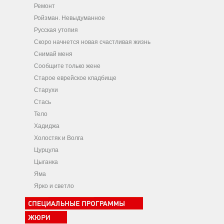
Ремонт
Ройзман. Невыдуманное
Русская утопия
Скоро начнется новая счастливая жизнь
Снимай меня
Сообщите только жене
Старое еврейское кладбище
Старухи
Стась
Тело
Хадиджа
Холостяк и Волга
Цурцула
Цыганка
Яма
Ярко и светло