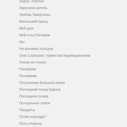
Ладно. Хорошо
Ларисина артель
Любовь Тамерлана
Маленький принц
Мой дом
Мой отец Питирим
Мы
На кончиках пальцев
Олег Сергушев: торжество индивидуализма
Олени не плачут
Панорама
Половинки
Посланники большой земли
Последний поход барона
Последняя поэма
Потерянная земля
Продукты
Путин навсегда?
Путь к Харону