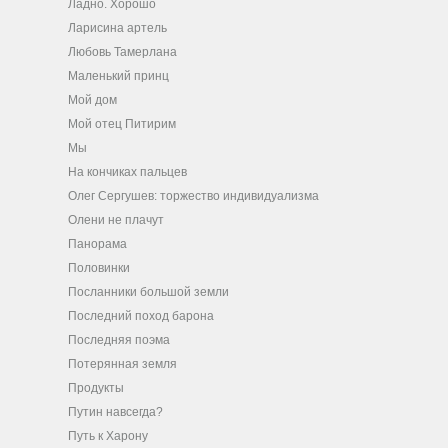
Ладно. Хорошо
Ларисина артель
Любовь Тамерлана
Маленький принц
Мой дом
Мой отец Питирим
Мы
На кончиках пальцев
Олег Сергушев: торжество индивидуализма
Олени не плачут
Панорама
Половинки
Посланники большой земли
Последний поход барона
Последняя поэма
Потерянная земля
Продукты
Путин навсегда?
Путь к Харону