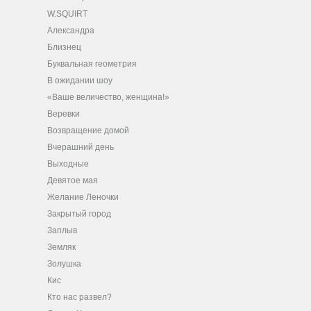
W.SQUIRT
Александра
Близнец
Буквальная геометрия
В ожидании шоу
«Ваше величество, женщина!»
Веревки
Возвращение домой
Вчерашний день
Выходные
Девятое мая
Желание Леночки
Закрытый город
Заплыв
Земляк
Золушка
Кис
Кто нас развел?