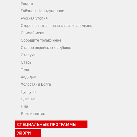
Ремонт
Ройзман. Невыдуманное
Русская утопия
Скоро начнется новая счастливая жизнь
Снимай меня
Сообщите только жене
Старое еврейское кладбище
Старухи
Стась
Тело
Хадиджа
Холостяк и Волга
Цурцула
Цыганка
Яма
Ярко и светло