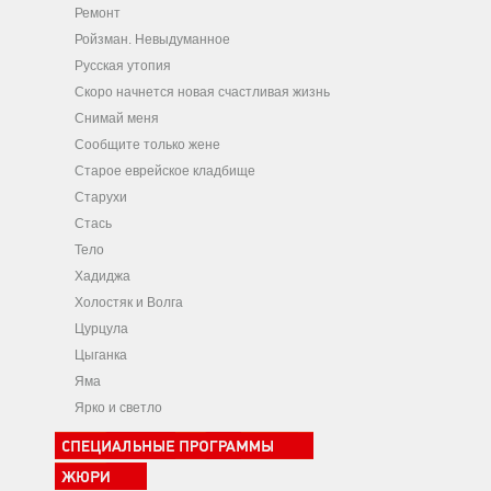
Ремонт
Ройзман. Невыдуманное
Русская утопия
Скоро начнется новая счастливая жизнь
Снимай меня
Сообщите только жене
Старое еврейское кладбище
Старухи
Стась
Тело
Хадиджа
Холостяк и Волга
Цурцула
Цыганка
Яма
Ярко и светло