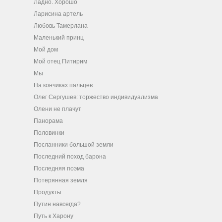
Ладно. Хорошо
Ларисина артель
Любовь Тамерлана
Маленький принц
Мой дом
Мой отец Питирим
Мы
На кончиках пальцев
Олег Сергушев: торжество индивидуализма
Олени не плачут
Панорама
Половинки
Посланники большой земли
Последний поход барона
Последняя поэма
Потерянная земля
Продукты
Путин навсегда?
Путь к Харону