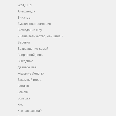
W.SQUIRT
Александра
Близнец
Буквальная геометрия
В ожидании шоу
«Ваше величество, женщина!»
Веревки
Возвращение домой
Вчерашний день
Выходные
Девятое мая
Желание Леночки
Закрытый город
Заплыв
Земляк
Золушка
Кис
Кто нас развел?