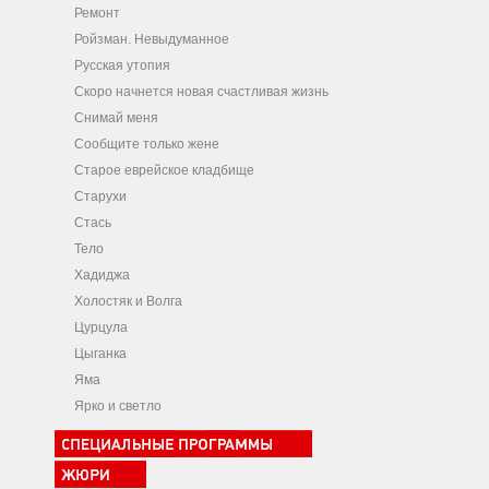
Ремонт
Ройзман. Невыдуманное
Русская утопия
Скоро начнется новая счастливая жизнь
Снимай меня
Сообщите только жене
Старое еврейское кладбище
Старухи
Стась
Тело
Хадиджа
Холостяк и Волга
Цурцула
Цыганка
Яма
Ярко и светло