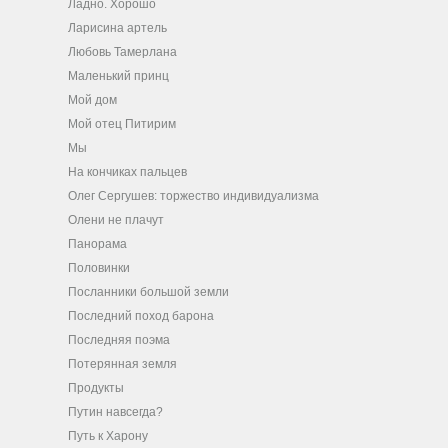
Ладно. Хорошо
Ларисина артель
Любовь Тамерлана
Маленький принц
Мой дом
Мой отец Питирим
Мы
На кончиках пальцев
Олег Сергушев: торжество индивидуализма
Олени не плачут
Панорама
Половинки
Посланники большой земли
Последний поход барона
Последняя поэма
Потерянная земля
Продукты
Путин навсегда?
Путь к Харону