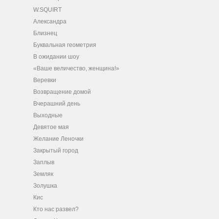
W.SQUIRT
Александра
Близнец
Буквальная геометрия
В ожидании шоу
«Ваше величество, женщина!»
Веревки
Возвращение домой
Вчерашний день
Выходные
Девятое мая
Желание Леночки
Закрытый город
Заплыв
Земляк
Золушка
Кис
Кто нас развел?