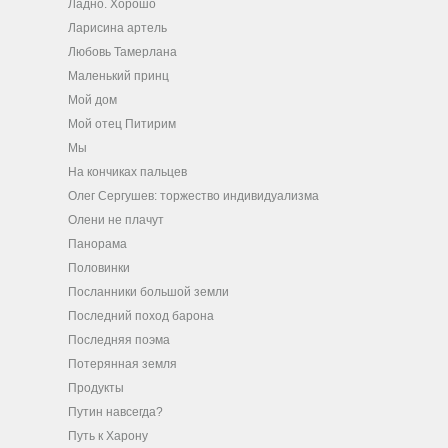
Ладно. Хорошо
Ларисина артель
Любовь Тамерлана
Маленький принц
Мой дом
Мой отец Питирим
Мы
На кончиках пальцев
Олег Сергушев: торжество индивидуализма
Олени не плачут
Панорама
Половинки
Посланники большой земли
Последний поход барона
Последняя поэма
Потерянная земля
Продукты
Путин навсегда?
Путь к Харону