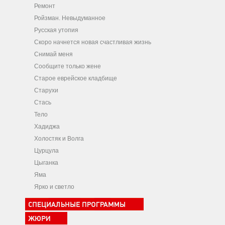
Ремонт
Ройзман. Невыдуманное
Русская утопия
Скоро начнется новая счастливая жизнь
Снимай меня
Сообщите только жене
Старое еврейское кладбище
Старухи
Стась
Тело
Хадиджа
Холостяк и Волга
Цурцула
Цыганка
Яма
Ярко и светло