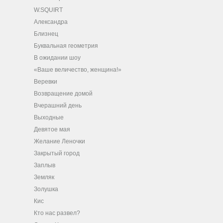
W.SQUIRT
Александра
Близнец
Буквальная геометрия
В ожидании шоу
«Ваше величество, женщина!»
Веревки
Возвращение домой
Вчерашний день
Выходные
Девятое мая
Желание Леночки
Закрытый город
Заплыв
Земляк
Золушка
Кис
Кто нас развел?