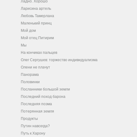
Ладно. Хорошо
Ларисина артель
Любовь Тамерлана
Маленький принц
Мой дом
Мой отец Питирим
Мы
На кончиках пальцев
Олег Сергушев: торжество индивидуализма
Олени не плачут
Панорама
Половинки
Посланники большой земли
Последний поход барона
Последняя поэма
Потерянная земля
Продукты
Путин навсегда?
Путь к Харону