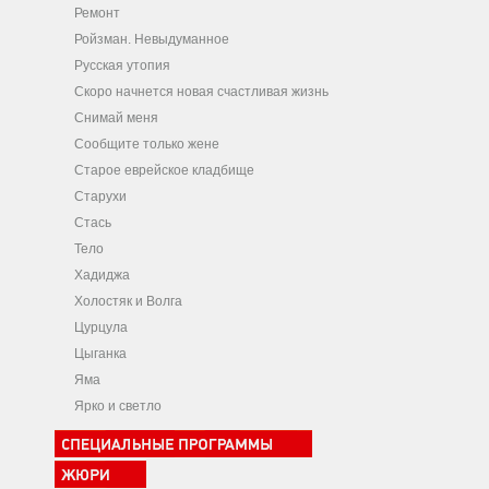
Ремонт
Ройзман. Невыдуманное
Русская утопия
Скоро начнется новая счастливая жизнь
Снимай меня
Сообщите только жене
Старое еврейское кладбище
Старухи
Стась
Тело
Хадиджа
Холостяк и Волга
Цурцула
Цыганка
Яма
Ярко и светло