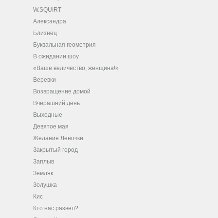
W.SQUIRT
Александра
Близнец
Буквальная геометрия
В ожидании шоу
«Ваше величество, женщина!»
Веревки
Возвращение домой
Вчерашний день
Выходные
Девятое мая
Желание Леночки
Закрытый город
Заплыв
Земляк
Золушка
Кис
Кто нас развел?