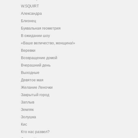
W.SQUIRT
Александра
Близнец
Буквальная геометрия
В ожидании шоу
«Ваше величество, женщина!»
Веревки
Возвращение домой
Вчерашний день
Выходные
Девятое мая
Желание Леночки
Закрытый город
Заплыв
Земляк
Золушка
Кис
Кто нас развел?