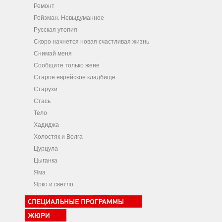
Ремонт
Ройзман. Невыдуманное
Русская утопия
Скоро начнется новая счастливая жизнь
Снимай меня
Сообщите только жене
Старое еврейское кладбище
Старухи
Стась
Тело
Хадиджа
Холостяк и Волга
Цурцула
Цыганка
Яма
Ярко и светло