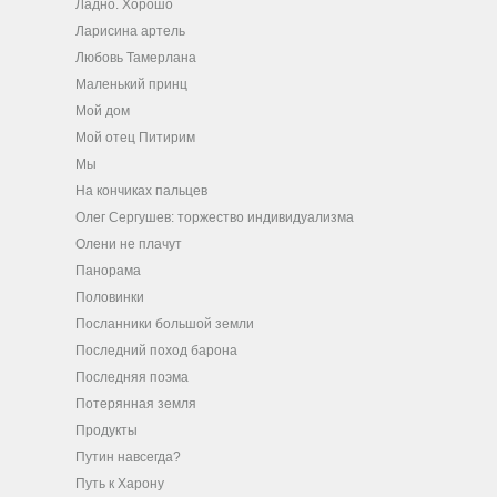
Ладно. Хорошо
Ларисина артель
Любовь Тамерлана
Маленький принц
Мой дом
Мой отец Питирим
Мы
На кончиках пальцев
Олег Сергушев: торжество индивидуализма
Олени не плачут
Панорама
Половинки
Посланники большой земли
Последний поход барона
Последняя поэма
Потерянная земля
Продукты
Путин навсегда?
Путь к Харону