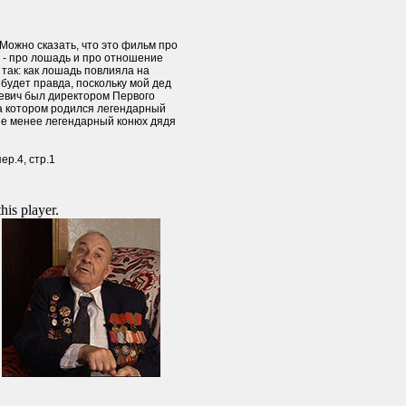
Можно сказать, что это фильм про
н - про лошадь и про отношение
 так: как лошадь повлияла на
 будет правда, поскольку мой дед
евич был директором Первого
на котором родился легендарный
не менее легендарный конюх дядя
ер.4, стр.1
this player.