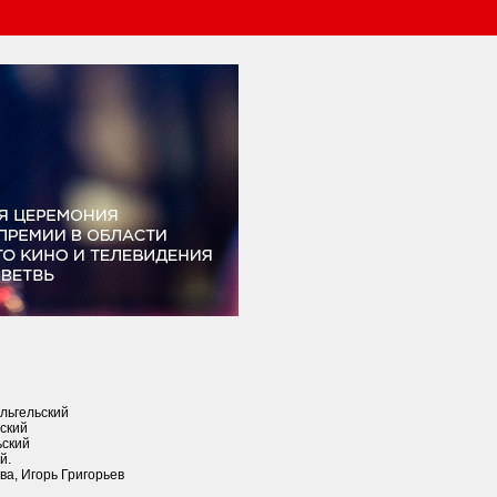
льгельский
ский
ьский
й.
а, Игорь Григорьев