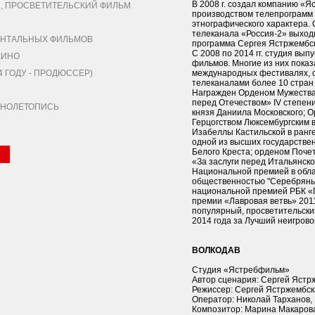
В 2008 г. создал компанию «
 ПРОСВЕТИТЕЛЬСКИЙ ФИЛЬМ
производством телепрограмм
этнографического характера. 
телеканала «Россия-2» выход
НТАЛЬНЫХ ФИЛЬМОВ
программа Сергея Ястржембск
С 2008 по 2014 гг. студия вы
КИНО
фильмов. Многие из них пока
 ГОДУ - ПРОДЮССЕР)
международных фестивалях, с
телеканалами более 10 стран
Награжден Орденом Мужества 
перед Отечеством» IV степен
КИНОЛЕТОПИСЬ
князя Даниила Московского; 
Герцогством Люксембургским 
Изабеллы Кастильской в ранг
одной из высших государстве
Белого Креста; орденом Поче
«За заслуги перед Итальянско
Национальной премией в обла
общественностью "Серебряный 
национальной премией РБК «П
премии «Лавровая ветвь» 201
популярный, просветительск
2014 года за Лучший неигрово
ВОЛКОДАВ
Студия «Ястребфильм»
Автор сценария: Сергей Ястр
Режиссер: Сергей Ястржембс
Оператор: Николай Тарханов,
Композитор: Марина Макаров