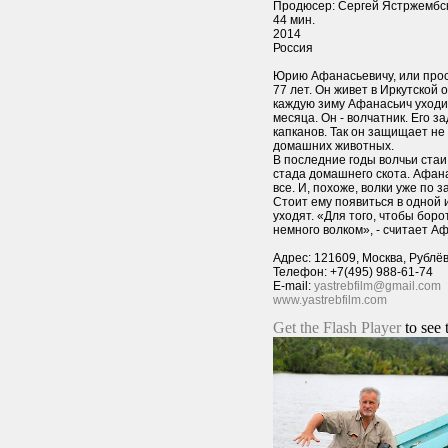
Продюсер: Сергей Ястржембс
44 мин.
2014
Россия
Юрию Афанасьевичу, или прост
77 лет. Он живет в Иркутской
каждую зиму Афанасьич уходит
месяца. Он - волчатник. Его з
капканов. Так он защищает не 
домашних животных.
В последние годы волчьи ста
стада домашнего скота. Афана
все. И, похоже, волки уже по
Стоит ему появиться в одной 
уходят. «Для того, чтобы боро
немного волком», - считает А
Адрес: 121609, Москва, Рублё
Телефон: +7(495) 988-61-74
E-mail:
yastrebfilm@gmail.com
www.yastrebfilm.com
Get the Flash Player
to see 