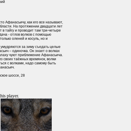
кий
о Афанасьичу, как его все называют,
 области. На протяжении двадцати лет
 в тайгу и проводит там три-четыре
адача - отлов волков с помощью
только оленей и косуль, но и
и умудряются за зиму съедать целые
сьич – одиночка. Он знает о волках
 запаху чуют приближение Афанасьича.
из своих таёжных времянок, волки
ться с волками, надо самому быть
фанасьич.
вское шоссе, 28
this player.