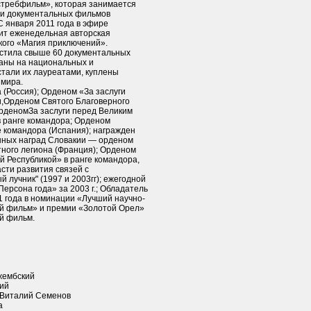
Ястребфильм», которая занимается
 и документальных фильмов
С января 2011 года в эфире
ит еженедельная авторская
ого «Магия приключений».
пустила свыше 60 документальных
заны на национальных и
тали их лауреатами, куплены
 мира.
(Россия); Орденом «За заслуги
и,Орденом Святого Благоверного
ОрденомЗа заслуги перед Великим
в ранге командора; Орденом
е командора (Испания); награжден
нных наград Словакии — орденом
тного легиона (Франция); Орденом
й Республикой» в ранге командора,
сти развития связей с
лучник" (1997 и 2003гг); ежегодной
ерсона года» за 2003 г.; Обладатель
1 года в номинации «Лучший научно-
ий фильм» и премии «Золотой Орел»
й фильм.
жембский
кий
 Виталий Семенов
а