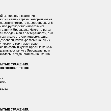
ойна: забытые сражения",
жизни нашей страны, который мы на
следствия которого недооцениваем. 6
ы под руководством полковника
 заняли Ярославль. Никто не встал
ли города были в растерянности, они
ться и кого стоило поддерживать.
озревали, какой кровавый конец их
нимали, с кем имеют дело.
р на своих и чужих. Красные войска
давить восстание в Ярославле, но и
ачалась Гражданская война - война
БЫТЫЕ СРАЖЕНИЯ.
нов против Антонова
чин
иков
н
ькова
БЫТЫЕ СРАЖЕНИЯ.