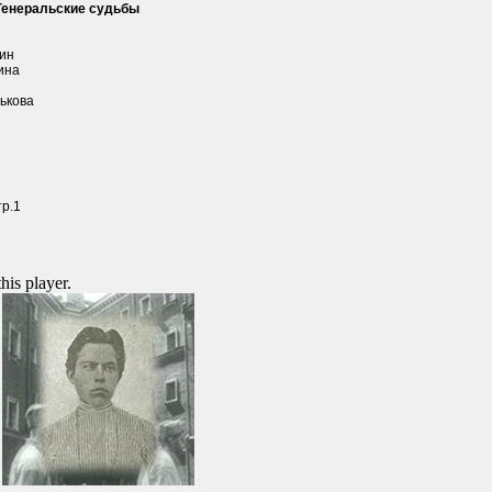
 Генеральские судьбы
чин
ина
н
ькова
тр.1
this player.