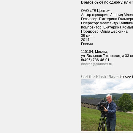
Врагов бьют по одному, или
ОАО «ТВ Центр»
Автор сценария: Леонид Мле
Режиссер: Екатерина Гальпер
Оператор: Александр Калини
Композитор: Екатерина Комал
Продюсер: Ольга Дерюгина
39 мин.
2014
Россия
115184, Москва,
ул. Большая Татарская, д.33 с
8(495) 786-46-01
oderna@yandex.ru
Get the Flash Player
to see 