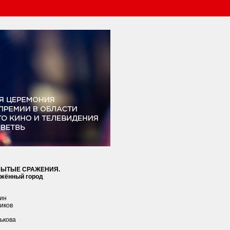
БЫТЫЕ СРАЖЕНИЯ.
жжённый город
чин
иков
н
ькова