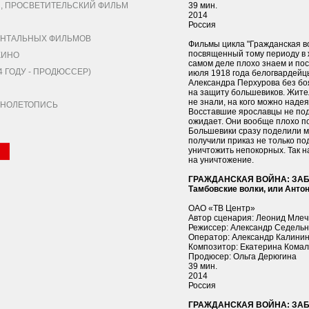
 ПРОСВЕТИТЕЛЬСКИЙ ФИЛЬМ
39 мин.
2014
Россия
НТАЛЬНЫХ ФИЛЬМОВ
Фильмы цикла "Гражданская в
посвященный тому периоду в 
КИНО
самом деле плохо знаем и по
 ГОДУ - ПРОДЮССЕР)
июля 1918 года белогвардейц
Александра Перхурова без боя
на защиту большевиков. Жите
не знали, на кого можно надея
КИНОЛЕТОПИСЬ
Восставшие ярославцы не под
ожидает. Они вообще плохо по
Большевики сразу поделили ми
получили приказ не только по
уничтожить непокорных. Так н
на уничтожение.
ГРАЖДАНСКАЯ ВОЙНА: ЗА
Тамбовские волки, или Анто
ОАО «ТВ Центр»
Автор сценария: Леонид Мле
Режиссер: Александр Седельн
Оператор: Александр Калини
Композитор: Екатерина Комал
Продюсер: Ольга Дерюгина
39 мин.
2014
Россия
ГРАЖДАНСКАЯ ВОЙНА: ЗА