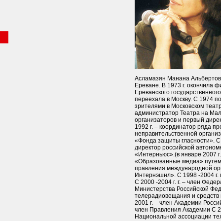
Асламазян Манана Альбертовна
Ереване. В 1973 г. окончила 
Ереванского государственного
переехала в Москву. С 1974 по 
зрителями в Московском театре
администратор Театра на Мало
организаторов и первый дире
1992 г. – координатор ряда п
неправительственной организ
«Фонда защиты гласности». С 
директор российской автоном
«Интерньюс».(в январе 2007 
«Образованные медиа» путем п
правления международной ор
Интернэшнл». C 1998 -2004 г. 
С 2000 -2004 г. г. – член Фед
Министерства Российской Фед
телерадиовещания и средств 
2001 г. – член Академии Росси
член Правления Академии С 200
Национальной ассоциации те