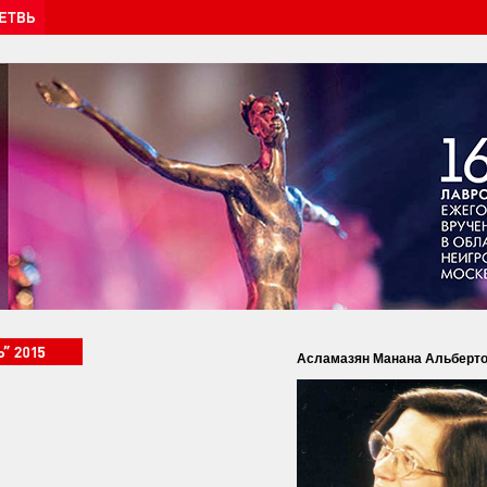
Асламазян Манана Альберт