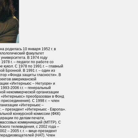
 родилась 10 января 1952 г. в
филологический факультет
 университета. В 1974 году
1978 г. – педагог по работе со
 кукол. С 1978 по 1991 г. – главный
й Бронной. В 1991 г. – один из
ктор «Фонда защиты гласности». В
роектов американской
ации «Интерньюс – Нетуорк» и
1993-2006 г.г. – генеральный
ной некоммерческой организации
г. «Интерньюс» преобразован в Фонд
рисоединения). С 1998 г. – член
ганизации «Интерньюс –
г. – президент «Интерньюс - Европа».
еральной конкурсной комиссии (ФКК)
ерации по делам печати,
массовых коммуникаций (МПТР). C
йского телевидения, с 2002 года –
2 – 2005 г. г. – вице-президент
лерадиовещателей (НАТ). Член