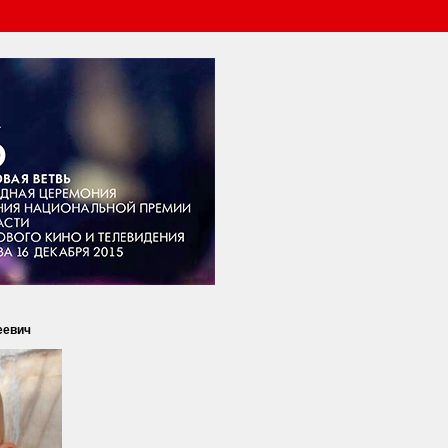
еевич