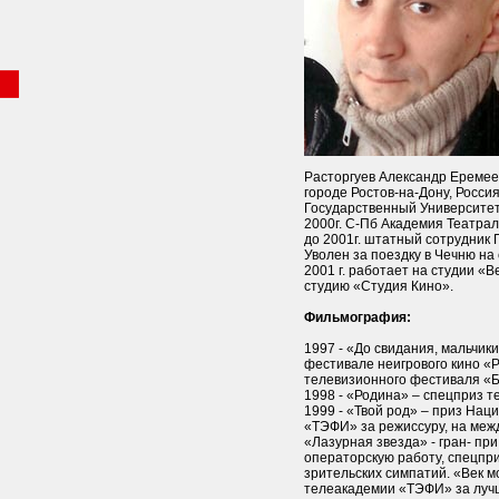
Расторгуев Александр Еремеев
городе Ростов-на-Дону, Россия
Государственный Университет,
2000г. С-Пб Академия Театрал
до 2001г. штатный сотрудник 
Уволен за поездку в Чечню на
2001 г. работает на студии «В
студию «Студия Кино».
Фильмография:
1997 - «До свидания, мальчики
фестивале неигрового кино «
телевизионного фестиваля «Б
1998 - «Родина» – спецприз 
1999 - «Твой род» – приз На
«ТЭФИ» за режиссуру, на ме
«Лазурная звезда» - гран- пр
операторскую работу, спецпр
зрительских симпатий. «Век 
телеакадемии «ТЭФИ» за луч