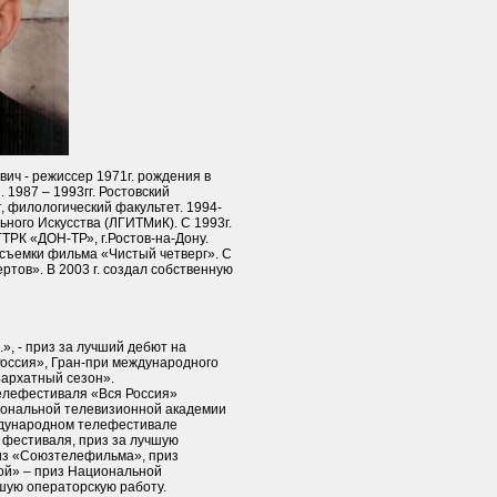
ич - режиссер 1971г. рождения в
. 1987 – 1993гг. Ростовский
 филологический факультет. 1994-
ьного Искусства (ЛГИТМиК). С 1993г.
ГТРК «ДОН-ТР», г.Ростов-на-Дону.
 съемки фильма «Чистый четверг». С
ертов». В 2003 г. создал собственную
.», - приз за лучший дебют на
Россия», Гран-при международного
архатный сезон».
телефестиваля «Вся Россия»
циональной телевизионной академии
ждународном телефестивале
и фестиваля, приз за лучшую
из «Союзтелефильма», приз
мой» – приз Национальной
шую операторскую работу.