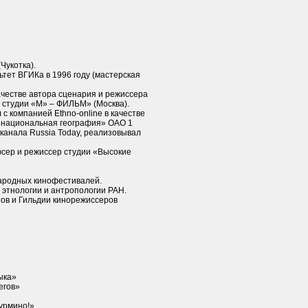
(Чукотка).
тет ВГИКа в 1996 году (мастерская
качестве автора сценария и режиссера
 студии «М» – ФИЛЬМ» (Москва).
л с компанией Ethno-online в качестве
 национальная география» ОАО 1
еканала Russia Today, реализовывал
юсер и режиссер студии «Высокие
ародных кинофестивалей.
 этнологии и антропологии РАН.
ов и Гильдии кинорежиссеров
ыка»
егов»
урмино!»