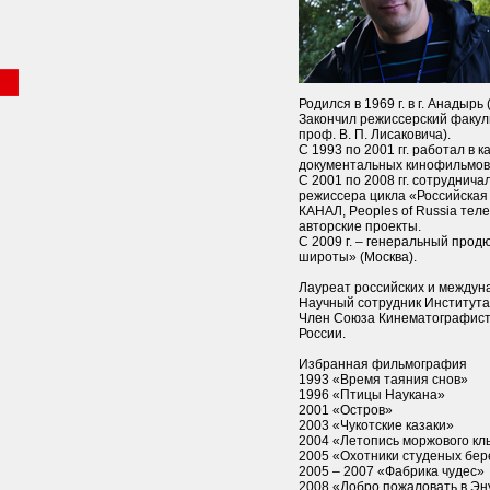
Родился в 1969 г. в г. Анадырь 
Закончил режиссерский факуль
проф. В. П. Лисаковича).
С 1993 по 2001 гг. работал в 
документальных кинофильмов
С 2001 по 2008 гг. сотруднича
режиссера цикла «Российская
КАНАЛ, Peoples of Russia тел
авторские проекты.
С 2009 г. – генеральный прод
широты» (Москва).
Лауреат российских и междун
Научный сотрудник Института
Член Союза Кинематографист
России.
Избранная фильмография
1993 «Время таяния снов»
1996 «Птицы Наукана»
2001 «Остров»
2003 «Чукотские казаки»
2004 «Летопись моржового кл
2005 «Охотники студеных бер
2005 – 2007 «Фабрика чудес»
2008 «Добро пожаловать в Эн