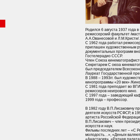
Родился 6 августа 1937 года в 
режиссерский факультет /мас
А.А.Ованесовой и Л.М.Кристи/.
С 1962 года работал режиссер
приглашен художественным р
документальных программ вно
Гостелерадио СССР.
Член Союза кинематографисто
Секретарем С оюза кинематогра
был председателем Всесоюзно
Лауреат Государственной прем
В 1988 – 1993гг. был художес
кинопрограммы «20 век» /Кино
С 1981 года преподает во ВГИ
режиссеров неигрового кино.
С 1997 года – заведующий каф
1999 года – профессор.
В 1982 году В.П.Лисаковичу п
деятеля искусств РСФСР, в 19
артиста Российской Федераци
В.П.Лисакович – член презид
искусств и наук.
Фильмы последних лет – «С 
молодость…», «Деньги валяют
«Анастасия», «Ратная палата