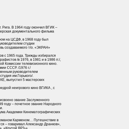
г. Рига. В 1964 году окончил ВГИК –
терская документального фильма
ом на ЦСДФ, в 1968 году был
уководителем студии
вь создаваемого т/о. «ЭКРАН»
в с 1965 года. Трижды избирался
фистов /в 1976, в 1981 и в 1986 гг./,
й Комиссии телевизионного кино.
ии СССР. /1976 г./
твенным руководителем
студия им.Горького/.
КЕ, выпустил 5 мастерских
едрой неигрового кино ВГИКА , с
рисвоено звание Заслуженного
99 году – почетное звание Народного
и.
иума Академии Кинематографических
Романом Карменом… Путешнствие в
ся – говаривал Александр Дранков»,
», «Крутой ЯРЪ».