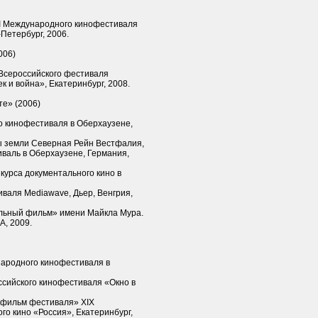
I Международного кинофестиваля
Петербург, 2006.
006)
Всероссийского фестиваля
к и война», Екатеринбург, 2008.
те» (2006)
о кинофестиваля в Оберхаузене,
ы земли Северная Рейн Вестфалия,
валь в Оберхаузене, Германия,
курса документального кино в
валя Mediawave, Дьер, Венгрия,
альный фильм» имени Майкла Мура.
А, 2009.
народного кинофестиваля в
ссийского кинофестиваля «Окно в
 фильм фестиваля» XIX
о кино «Россия», Екатеринбург,