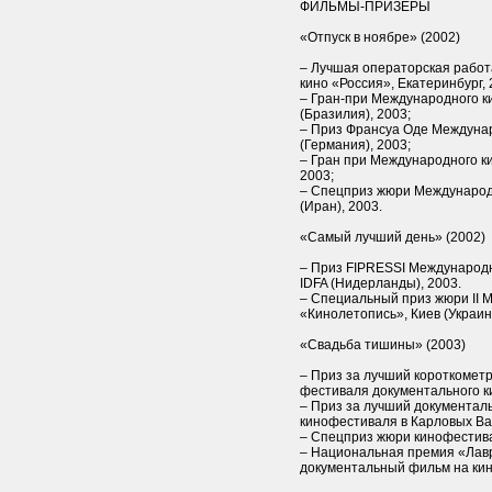
ФИЛЬМЫ-ПРИЗЕРЫ
«Отпуск в ноябре» (2002)
– Лучшая операторская работа
кино «Россия», Екатеринбург, 
– Гран-при Международного к
(Бразилия), 2003;
– Приз Франсуа Оде Междунар
(Германия), 2003;
– Гран при Международного ки
2003;
– Спецприз жюри Международ
(Иран), 2003.
«Самый лучший день» (2002)
– Приз FIPRESSI Международ
IDFA (Нидерланды), 2003.
– Специальный приз жюри II 
«Кинолетопись», Киев (Украина
«Свадьба тишины» (2003)
– Приз за лучший короткомет
фестиваля документального ки
– Приз за лучший документа
кинофестиваля в Карловых Вар
– Спецприз жюри кинофестивал
– Национальная премия «Лавр
документальный фильм на кин