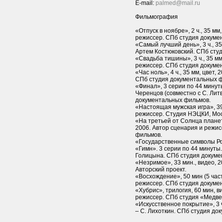
E-mail:
palmed@mail.ru
Фильмография
«Отпуск в ноябре», 2 ч., 35 мм
режиссер. СПб студия докуме
«Самый лучший день», 3 ч., 35
Артем Костюковский. СПб сту
«Свадьба тишины», 3 ч., 35 мм.
режиссер. СПб студия докуме
«Час ноль», 4 ч., 35 мм, цвет,
СПб студия документальных 
«Финал», 3 серии по 44 минуты
Черенцов (совместно с С. Лит
документальных фильмов.
«Настоящая мужская игра», 39
режиссер. Студия НЭЦКИ, Мос
«На третьей от Солнца планете
2006. Автор сценария и режи
фильмов.
«Государственные символы Рос
«Гимн». 3 серии по 44 минуты
Голицына. СПб студия докуме
«Незримое», 33 мин., видео, 
Авторский проект.
«Восхождение», 50 мин (5 част
режиссер. СПб студия докуме
«Хубрис», трилогия, 60 мин, в
режиссер. СПб студия «Медв
«Искусственное покрытие», 3 ч
– С. Лихоткин. СПб студия до