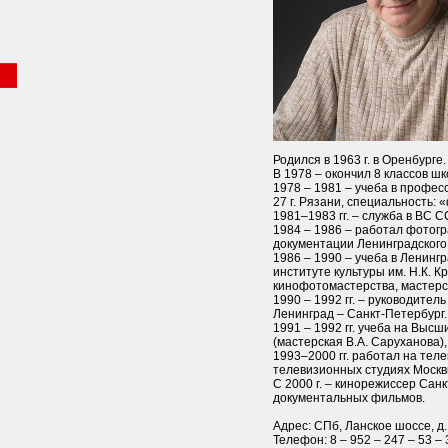
Родился в 1963 г. в Оренбурге.
В 1978 – окончил 8 классов шк
1978 – 1981 – учеба в профе
27 г. Рязани, специальность:
1981–1983 гг. – служба в ВС С
1984 – 1986 – работал фотог
документации Ленинградского
1986 – 1990 – учеба в Ленинг
институте культуры им. Н.К. К
кинофотомастерства, мастерс
1990 – 1992 гг. – руководите
Ленинград – Санкт-Петербург.
1991 – 1992 гг. учеба на Выс
(мастерская В.А. Саруханова),
1993–2000 гг. работал на тел
телевизионных студиях Москв
С 2000 г. – кинорежиссер Сан
документальных фильмов.
Адрес: СПб, Ланское шоссе, д. 2
Телефон: 8 – 952 – 247 – 53 – 