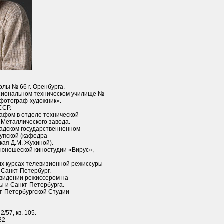
олы № 66 г. Оренбурга.
ссиональном техническом училище №
 «фотограф-художник».
ССР.
рафом в отделе технической
 Металлического завода.
радском государственненном
рупской (кафедра
кая Д.М. Жухиной).
ль юношеской киностудии «Вирус»,
ших курсах телевизионной режиссуры
 Санкт-Петербург.
евидении режиссером на
ы и Санкт-Петербурга.
кт-Петербургской Студии
/57, кв. 105.
32