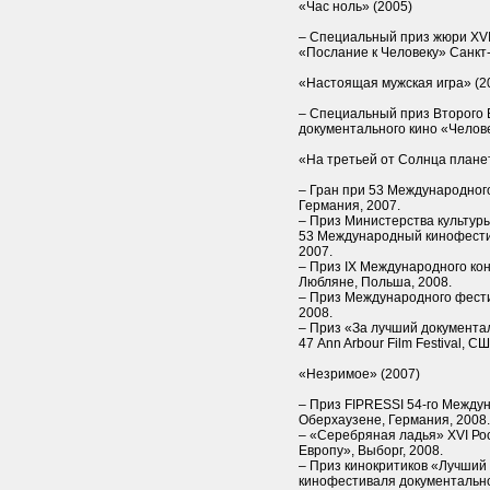
«Час ноль» (2005)
– Специальный приз жюри XV
«Послание к Человеку» Санкт-
«Настоящая мужская игра» (2
– Специальный приз Второго 
документального кино «Челове
«На третьей от Солнца плане
– Гран при 53 Международног
Германия, 2007.
– Приз Министерства культур
53 Международный кинофести
2007.
– Приз IX Международного кон
Любляне, Польша, 2008.
– Приз Международного фести
2008.
– Приз «За лучший документ
47 Ann Arbour Film Festival, СШ
«Незримое» (2007)
– Приз FIPRESSI 54-го Между
Оберхаузене, Германия, 2008.
– «Серебряная ладья» XVI Ро
Европу», Выборг, 2008.
– Приз кинокритиков «Лучший
кинофестиваля документальног