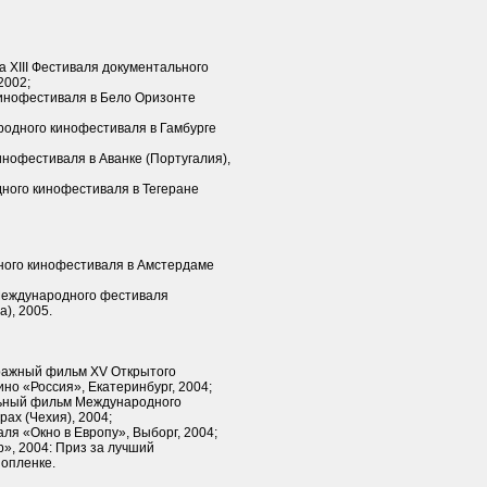
 XIII Фестиваля документального
2002;
инофестиваля в Бело Оризонте
одного кинофестиваля в Гамбурге
нофестиваля в Аванке (Португалия),
ного кинофестиваля в Тегеране
ного кинофестиваля в Амстердаме
Международного фестиваля
), 2005.
ражный фильм XV Открытого
но «Россия», Екатеринбург, 2004;
льный фильм Международного
ах (Чехия), 2004;
я «Окно в Европу», Выборг, 2004;
», 2004: Приз за лучший
опленке.