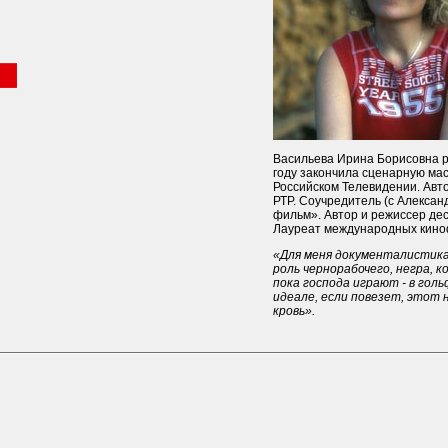
Васильева Ирина Борисовна ро
году закончила сценарную ма
Российском Телевидении. Авт
РТР. Соучредитель (с Алекса
фильм». Автор и режиссер де
Лауреат международных кино
«Для меня документалистик
роль чернорабочего, негра, 
пока господа играют - в гольф,
идеале, если повезет, этот 
кровь».