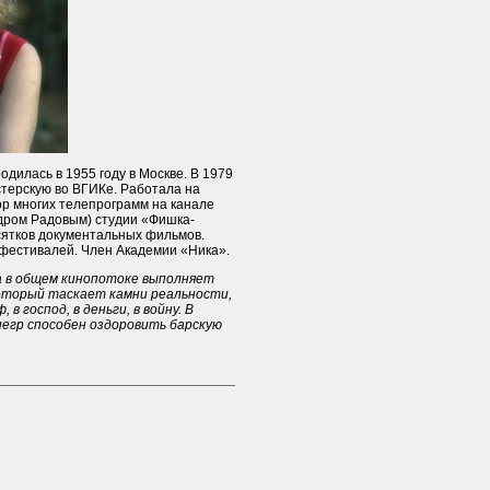
дилась в 1955 году в Москве. В 1979
стерскую во ВГИКе. Работала на
ор многих телепрограмм на канале
ндром Радовым) студии «Фишка-
сятков документальных фильмов.
фестивалей. Член Академии «Ника».
а в общем кинопотоке выполняет
который таскает камни реальности,
 в господ, в деньги, в войну. В
негр способен оздоровить барскую