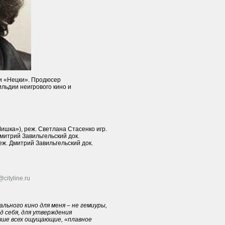
и «Нецки». Продюсер
ильдии неигрового кино и
Мишка»), реж. Светлана Стасенко игр.
Дмитрий Завильгельский док.
еж. Дмитрий Завильгельский док.
@cityline
.ru
льного кино для меня – не гемиуры,
 себя, для утверждения
учше всех ощущающие, «плавное