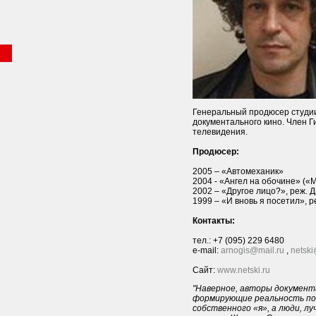
Генеральный продюсер студи
документального кино. Член Г
телевидения.
Продюсер:
2005 – «Автомеханик»
2004 - «Ангел на обочине» («
2002 – «Другое лицо?», реж. 
1999 – «И вновь я посетил», р
Контакты:
тел.: +7 (095) 229 6480
e-mail:
arnogis@mail.ru
,
netski
Сайт:
www.netski.ru
"Наверное, авторы документа
формирующие реальность под
собственного «я», а люди, л