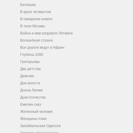
Батюшка
В круге четвертом
В ожидании нового
В тени Москвы
Война и мир рядового Литвина
Волшебная страна
Все дороги ведут в Африн
Глубина 1080
Григорьевы
Два детства
Девочки
Дни юности
Донна Лючия
Дым отечества
Емелин сказ
Железный человек
Женщины плюс
Забайкальская Одиссея