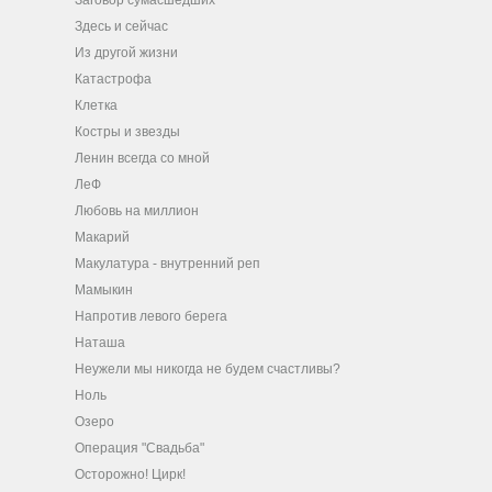
Заговор сумасшедших
Здесь и сейчас
Из другой жизни
Катастрофа
Клетка
Костры и звезды
Ленин всегда со мной
ЛеФ
Любовь на миллион
Макарий
Макулатура - внутренний реп
Мамыкин
Напротив левого берега
Наташа
Неужели мы никогда не будем счастливы?
Ноль
Озеро
Операция "Свадьба"
Осторожно! Цирк!