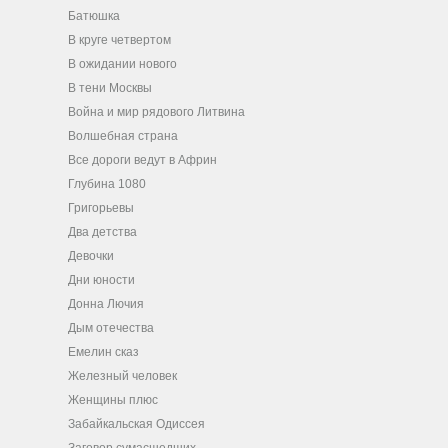
Батюшка
В круге четвертом
В ожидании нового
В тени Москвы
Война и мир рядового Литвина
Волшебная страна
Все дороги ведут в Африн
Глубина 1080
Григорьевы
Два детства
Девочки
Дни юности
Донна Лючия
Дым отечества
Емелин сказ
Железный человек
Женщины плюс
Забайкальская Одиссея