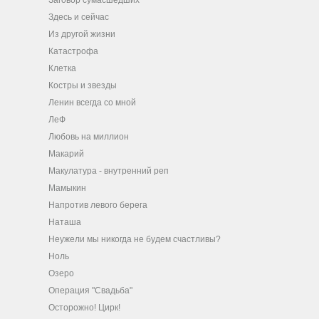
Заговор сумасшедших
Здесь и сейчас
Из другой жизни
Катастрофа
Клетка
Костры и звезды
Ленин всегда со мной
ЛеФ
Любовь на миллион
Макарий
Макулатура - внутренний реп
Мамыкин
Напротив левого берега
Наташа
Неужели мы никогда не будем счастливы?
Ноль
Озеро
Операция "Свадьба"
Осторожно! Цирк!