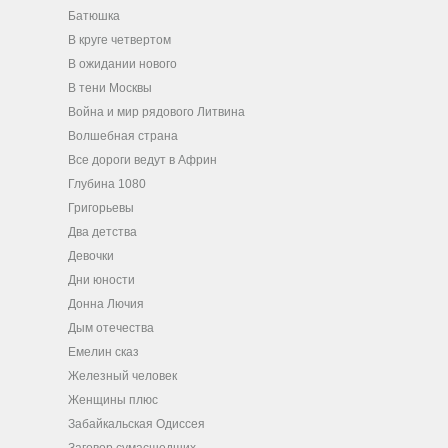
Батюшка
В круге четвертом
В ожидании нового
В тени Москвы
Война и мир рядового Литвина
Волшебная страна
Все дороги ведут в Африн
Глубина 1080
Григорьевы
Два детства
Девочки
Дни юности
Донна Лючия
Дым отечества
Емелин сказ
Железный человек
Женщины плюс
Забайкальская Одиссея