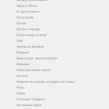
Заговор сумасшедших
Здесь и сейчас
Из другой жизни
Катастрофа
Клетка
Костры и звезды
Ленин всегда со мной
ЛеФ
Любовь на миллион
Макарий
Макулатура - внутренний реп
Мамыкин
Напротив левого берега
Наташа
Неужели мы никогда не будем счастливы?
Ноль
Озеро
Операция "Свадьба"
Осторожно! Цирк!