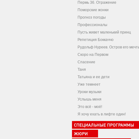
Пермь 36. Отражение
Поморские жонки
Прогноз погоды
Профессионалы
Пусть живет маленький принц
Репетиция Боккаччо
Рудольф Нуреев. Остров его мечт
Скоро на Первом
Спасение
Таня
Татьяна и ее дети
Уже темнеет
Уроки музыки
Услышь меня
Это всё - моё!
Я хочу ехать в лифте один!