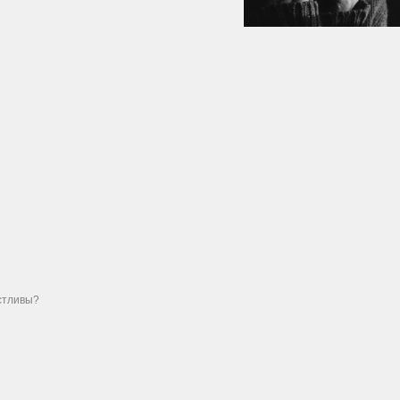
стливы?