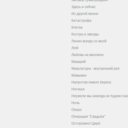
Заговор сумасшедших
Здесь и сейчас
Из другой жизни
Катастрофа
Клетка
Костры и звезды
Ленин всегда со мной
ЛеФ
Любовь на миллион
Макарий
Макулатура - внутренний реп
Мамыкин
Напротив левого берега
Наташа
Неужели мы никогда не будем сча
Ноль
Озеро
Операция "Свадьба"
Осторожно! Цирк!