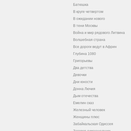
Батюшка
В круге четвертом
В ожидании нового
В тени Москвы
Война и мир рядового Литвина
Волшебная страна
Все дороги ведут в Африн
Глубина 1080
Григорьевы
Два детства
Девочки
Дни юности
Донна Лючия
Дым отечества
Емелин сказ
Железный человек
Женщины плюс
Забайкальская Одиссея