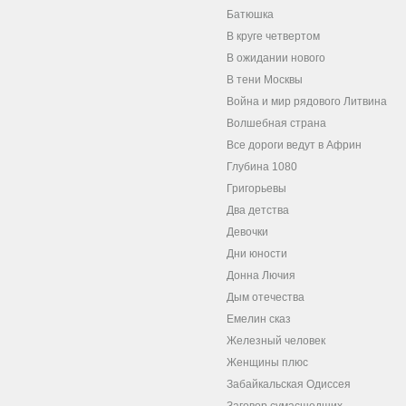
Батюшка
В круге четвертом
В ожидании нового
В тени Москвы
Война и мир рядового Литвина
Волшебная страна
Все дороги ведут в Африн
Глубина 1080
Григорьевы
Два детства
Девочки
Дни юности
Донна Лючия
Дым отечества
Емелин сказ
Железный человек
Женщины плюс
Забайкальская Одиссея