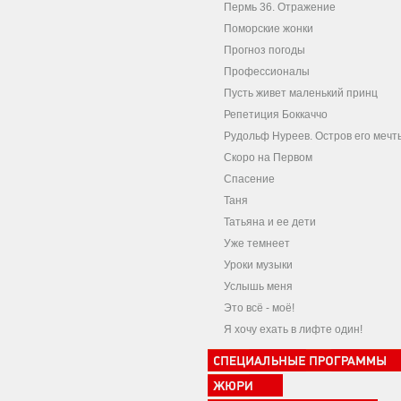
Пермь 36. Отражение
Поморские жонки
Прогноз погоды
Профессионалы
Пусть живет маленький принц
Репетиция Боккаччо
Рудольф Нуреев. Остров его мечт
Скоро на Первом
Спасение
Таня
Татьяна и ее дети
Уже темнеет
Уроки музыки
Услышь меня
Это всё - моё!
Я хочу ехать в лифте один!