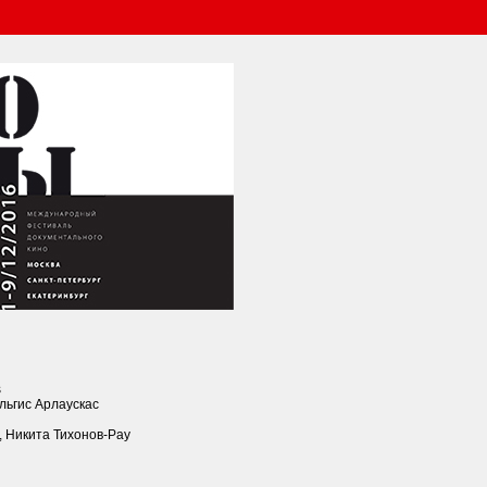
s
льгис Aрлаускас
, Никита Тихонов-Рау