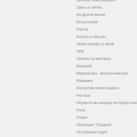
Заговор сумасшедших
Здесь и сейчас
Из другой жизни
Катастрофа
Клетка
Костры и звезды
Ленин всегда со мной
ЛеФ
Любовь на миллион
Макарий
Макулатура - внутренний реп
Мамыкин
Напротив левого берега
Наташа
Неужели мы никогда не будем сча
Ноль
Озеро
Операция "Свадьба"
Осторожно! Цирк!