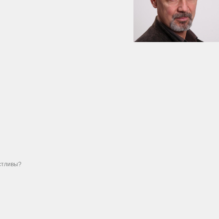
стливы?