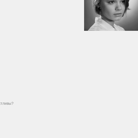
стливы?