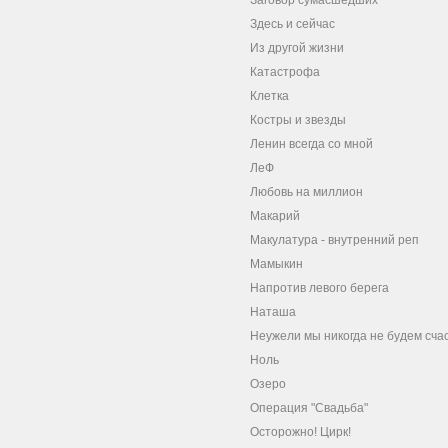
Заговор сумасшедших
Здесь и сейчас
Из другой жизни
Катастрофа
Клетка
Костры и звезды
Ленин всегда со мной
ЛеФ
Любовь на миллион
Макарий
Макулатура - внутренний реп
Мамыкин
Напротив левого берега
Наташа
Неужели мы никогда не будем сча
Ноль
Озеро
Операция "Свадьба"
Осторожно! Цирк!