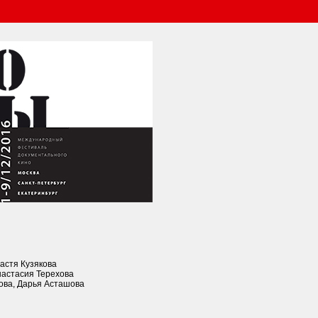
астя Кузякова
настасия Терехова
ова, Дарья Асташова