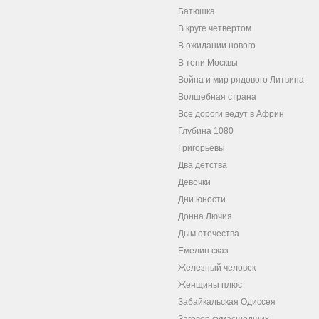
Батюшка
В круге четвертом
В ожидании нового
В тени Москвы
Война и мир рядового Литвина
Волшебная страна
Все дороги ведут в Африн
Глубина 1080
Григорьевы
Два детства
Девочки
Дни юности
Донна Лючия
Дым отечества
Емелин сказ
Железный человек
Женщины плюс
Забайкальская Одиссея