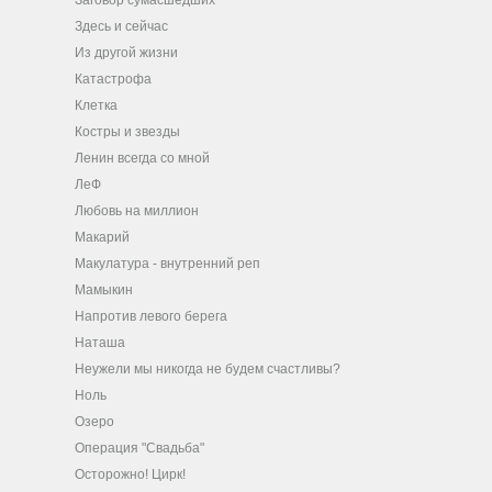
Заговор сумасшедших
Здесь и сейчас
Из другой жизни
Катастрофа
Клетка
Костры и звезды
Ленин всегда со мной
ЛеФ
Любовь на миллион
Макарий
Макулатура - внутренний реп
Мамыкин
Напротив левого берега
Наташа
Неужели мы никогда не будем счастливы?
Ноль
Озеро
Операция "Свадьба"
Осторожно! Цирк!