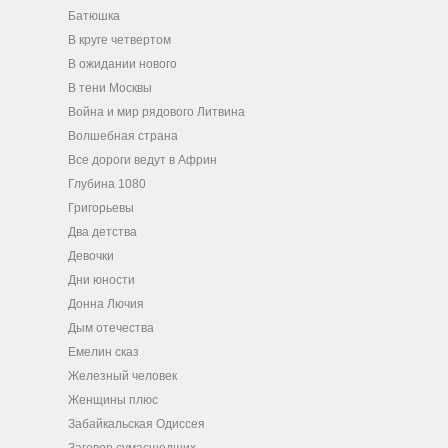
Батюшка
В круге четвертом
В ожидании нового
В тени Москвы
Война и мир рядового Литвина
Волшебная страна
Все дороги ведут в Африн
Глубина 1080
Григорьевы
Два детства
Девочки
Дни юности
Донна Лючия
Дым отечества
Емелин сказ
Железный человек
Женщины плюс
Забайкальская Одиссея