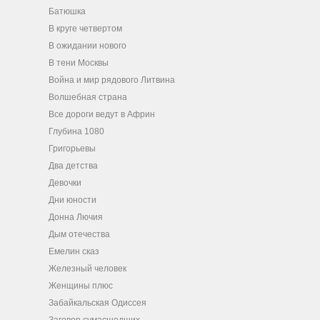
Батюшка
В круге четвертом
В ожидании нового
В тени Москвы
Война и мир рядового Литвина
Волшебная страна
Все дороги ведут в Африн
Глубина 1080
Григорьевы
Два детства
Девочки
Дни юности
Донна Лючия
Дым отечества
Емелин сказ
Железный человек
Женщины плюс
Забайкальская Одиссея