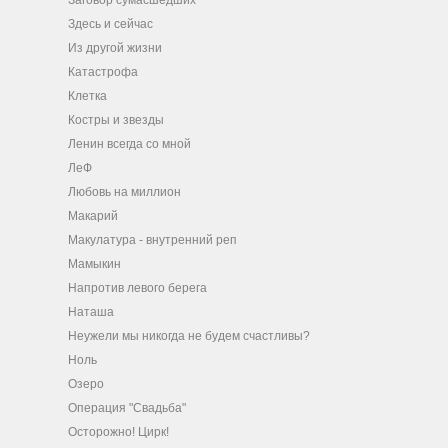
Заговор сумасшедших
Здесь и сейчас
Из другой жизни
Катастрофа
Клетка
Костры и звезды
Ленин всегда со мной
ЛеФ
Любовь на миллион
Макарий
Макулатура - внутренний реп
Мамыкин
Напротив левого берега
Наташа
Неужели мы никогда не будем счастливы?
Ноль
Озеро
Операция "Свадьба"
Осторожно! Цирк!