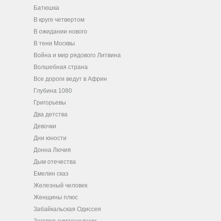
Батюшка
В круге четвертом
В ожидании нового
В тени Москвы
Война и мир рядового Литвина
Волшебная страна
Все дороги ведут в Африн
Глубина 1080
Григорьевы
Два детства
Девочки
Дни юности
Донна Лючия
Дым отечества
Емелин сказ
Железный человек
Женщины плюс
Забайкальская Одиссея