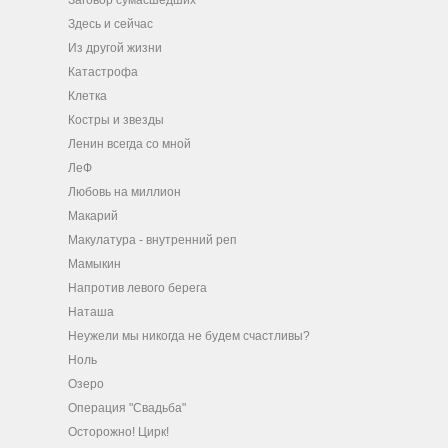
Заговор сумасшедших
Здесь и сейчас
Из другой жизни
Катастрофа
Клетка
Костры и звезды
Ленин всегда со мной
ЛеФ
Любовь на миллион
Макарий
Макулатура - внутренний реп
Мамыкин
Напротив левого берега
Наташа
Неужели мы никогда не будем счастливы?
Ноль
Озеро
Операция "Свадьба"
Осторожно! Цирк!