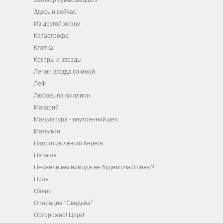
Заговор сумасшедших
Здесь и сейчас
Из другой жизни
Катастрофа
Клетка
Костры и звезды
Ленин всегда со мной
ЛеФ
Любовь на миллион
Макарий
Макулатура - внутренний реп
Мамыкин
Напротив левого берега
Наташа
Неужели мы никогда не будем счастливы?
Ноль
Озеро
Операция "Свадьба"
Осторожно! Цирк!