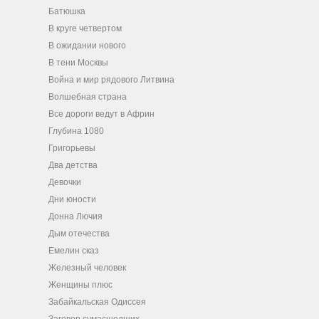
Батюшка
В круге четвертом
В ожидании нового
В тени Москвы
Война и мир рядового Литвина
Волшебная страна
Все дороги ведут в Африн
Глубина 1080
Григорьевы
Два детства
Девочки
Дни юности
Донна Лючия
Дым отечества
Емелин сказ
Железный человек
Женщины плюс
Забайкальская Одиссея